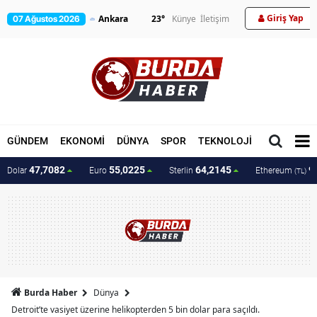
Giriş Yap
23
°
Künye
İletişim
07 Ağustos 2026
GÜNDEM
EKONOMİ
DÜNYA
SPOR
TEKNOLOJİ
MAGAZİN
47,7082
55,0225
64,2145
9
Dolar
Euro
Sterlin
Ethereum
(TL)
Burda Haber
Dünya
Detroit’te vasiyet üzerine helikopterden 5 bin dolar para saçıldı.