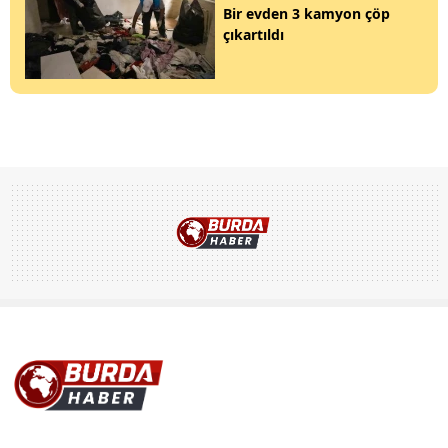
Bir evden 3 kamyon çöp
çıkartıldı