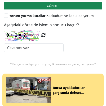
GÖNDER
Yorum yazma kurallarını
okudum ve kabul ediyorum
Aşağıdaki görselde işlemin sonucu kaçtır?
* Bu içerik ile ilgili yorum yok, ilk yorumu siz yazın, tartışalım *
Bursa ayakkabıcılar
çarşısında dehşet...