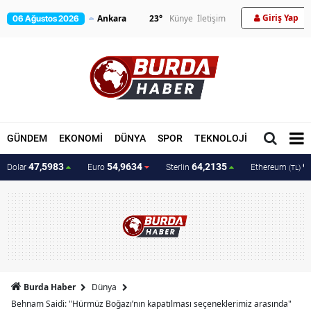
Giriş Yap
23
°
Künye
İletişim
06 Ağustos 2026
GÜNDEM
EKONOMİ
DÜNYA
SPOR
TEKNOLOJİ
MAGAZİN
47,5983
54,9634
64,2135
9
Dolar
Euro
Sterlin
Ethereum
(TL)
Burda Haber
Dünya
Behnam Saidi: "Hürmüz Boğazı’nın kapatılması seçeneklerimiz arasında"