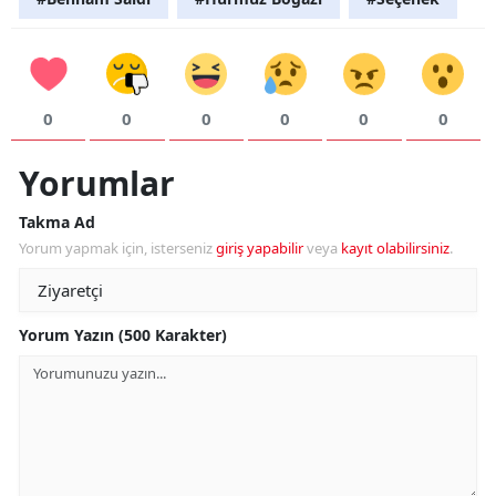
0
0
0
0
0
0
Yorumlar
Takma Ad
Yorum yapmak için, isterseniz
giriş yapabilir
veya
kayıt olabilirsiniz
.
Yorum Yazın (500 Karakter)