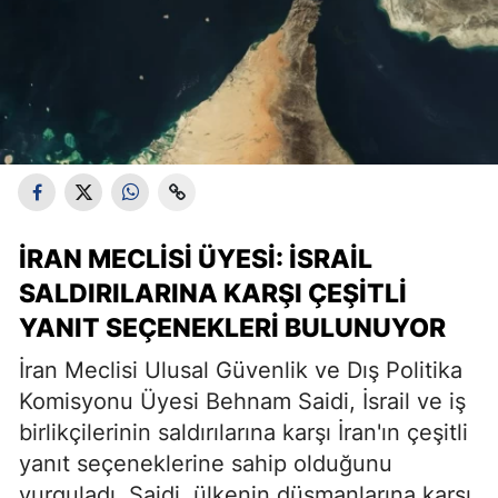
İRAN MECLISI ÜYESI: İSRAIL
SALDIRILARINA KARŞI ÇEŞITLI
YANIT SEÇENEKLERI BULUNUYOR
İran Meclisi Ulusal Güvenlik ve Dış Politika
Komisyonu Üyesi Behnam Saidi, İsrail ve iş
birlikçilerinin saldırılarına karşı İran'ın çeşitli
yanıt seçeneklerine sahip olduğunu
vurguladı. Saidi, ülkenin düşmanlarına karşı