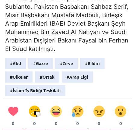
Subianto, Pakistan Başbakanı Şahbaz Şerif,
Mısır Başbakanı Mustafa Madbuli, Birleşik
Arap Emirlikleri (BAE) Devlet Başkanı Şeyh
Muhammed Bin Zayed Al Nahyan ve Suudi
Arabistan Dışişleri Bakanı Faysal bin Ferhan
El Suud katılmıştı.
#Abd
#Gazze
#Zirve
#Bildiri
#Ülkeler
#Ortak
#Arap Ligi
#İslam İş Birliği Teşkilatı
0
0
0
0
0
0