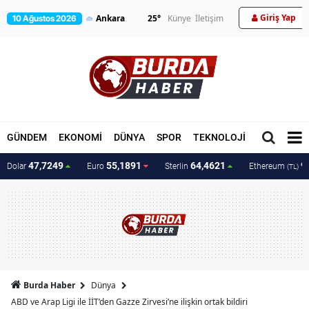
Giriş Yap
25
°
Künye
İletişim
10 Ağustos 2026
GÜNDEM
EKONOMİ
DÜNYA
SPOR
TEKNOLOJİ
MAGAZİN
47,7249
55,1891
64,4621
9
Dolar
Euro
Sterlin
Ethereum
(TL)
Burda Haber
Dünya
ABD ve Arap Ligi ile İİT’den Gazze Zirvesi’ne ilişkin ortak bildiri