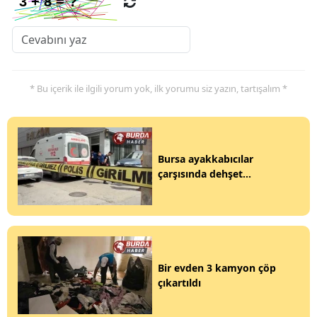
* Bu içerik ile ilgili yorum yok, ilk yorumu siz yazın, tartışalım *
Bursa ayakkabıcılar
çarşısında dehşet...
Bir evden 3 kamyon çöp
çıkartıldı